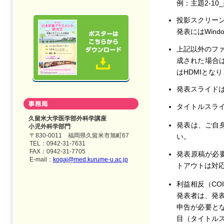
例：主題2-10
投影スクリー
発表にはWind
上記以外のファ
成された場合
はHDMIとな
発表スライドは
タイトルスラ
久留米大学医学部外科学講座
発表は、ご自
小児外科学部門
〒830-0011 福岡県久留米市旭町67
い。
TEL：0942-31-7631
FAX：0942-31-7705
発表原稿が必
E-mail：
kogaj@med.kurume-u.ac.jp
トアウトは対
利益相反（CO
発表者は、発
申告が必要と
目（タイトル