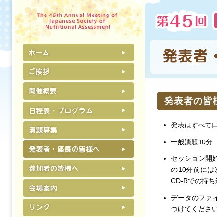
発表者の皆
発表はすべて
一般演題10分
セッション開
の10分前に
CD-Rでの持
データのファ
つけてくださ