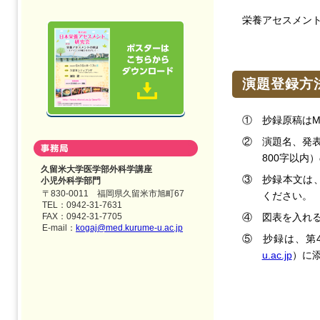
栄養アセスメン
演題登録方
① 抄録原稿はM
② 演題名、発
800字以内
久留米大学医学部外科学講座
③ 抄録本文は
小児外科学部門
〒830-0011 福岡県久留米市旭町67
ください。
TEL：0942-31-7631
FAX：0942-31-7705
④ 図表を入れ
E-mail：
kogaj@med.kurume-u.ac.jp
⑤ 抄録は、第4
u.ac.jp
）に